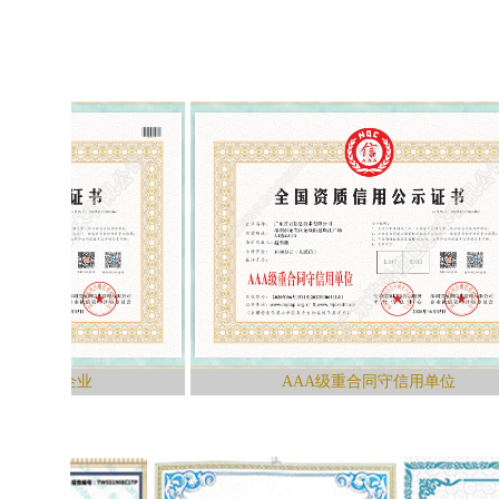
业
AAA级重合同守信用单位