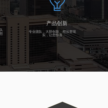
ꁙ
产品创新
队
专业团队，大胆创新、想法变现
您
实，让您惊喜