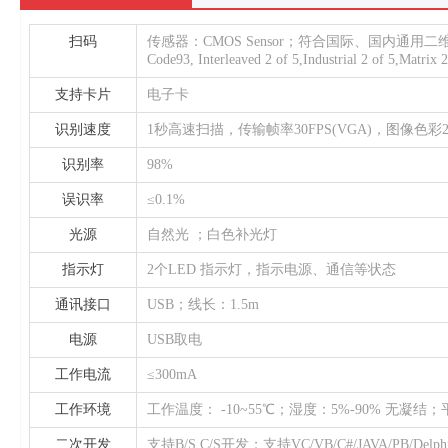
扫码
传感器：CMOS Sensor；符合国际、国内通用二维码标准: Q
Code93, Interleaved 2 of 5,Industrial 2 of 5,
支持卡片
电子卡
识别速度
1秒高速扫描，传输帧率30FPS(VGA)，图像色彩2
识别率
98%
误识率
≤0.1%
光源
自然光 ；白色补光灯
指示灯
2个LED 指示灯，指示电源、通信等状态
通讯接口
USB；线长：1.5m
电源
USB取电
工作电流
≤300mA
工作环境
工作温度： -10~55℃；湿度：5%-90% 无凝结
二次开发
支持B/S C/S开发；支持VC/VB/C#/JAVA/PB/Delphi/J