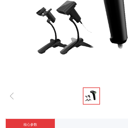
ꁆ
核心参数