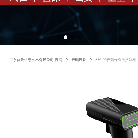
广东首云信息技术有限公司-官网
ꄲ
扫码设备
ꄲ
SW100扫码枪有线扫码枪