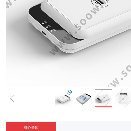
ꁆ
核心参数