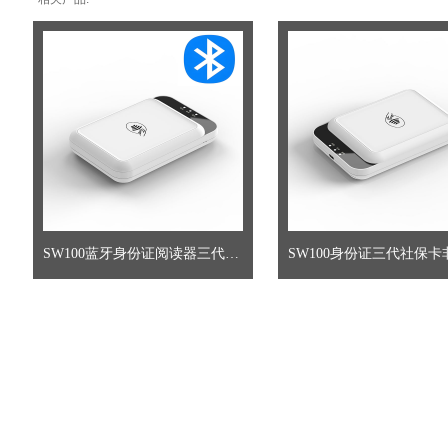
SW100蓝牙身份证阅读器三代社保卡非接二合一蓝牙读卡器