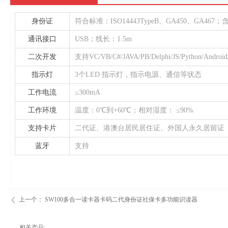
身份证
符合标准：ISO14443TypeB、GA450、GA
通讯接口
USB；线长：1.5m
二次开发
支持VC/VB/C#/JAVA/PB/Delphi/JS/Pytho
指示灯
3个LED 指示灯，指示电源、通信等状态
工作电流
≤300mA
工作环境
温度：0℃到+60℃；相对湿度： ≤90%
支持卡片
二代证、港澳台居民居住证、外国人永久居留证
蓝牙
支持
上一个：
SW100多合一读卡器卡码二代身份证社保卡多功能识读器
ꄴ
相关产品: