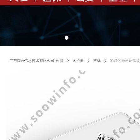
广东首云信息技术有限公司-官网
ꄲ
读卡器
ꄲ
整机
ꄲ
SW100身份证